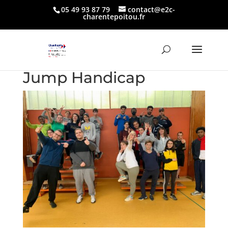
05 49 93 87 79
contact@e2c-
charentepoitou.fr
Jump Handicap