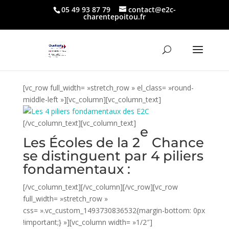
05 49 93 87 79
contact@e2c-
charentepoitou.fr
[vc_row full_width= »stretch_row » el_class= »round-
middle-left »][vc_column][vc_column_text]
[/vc_column_text][vc_column_text]
e
Les Écoles de la 2
Chance
se distinguent par 4 piliers
fondamentaux :
[/vc_column_text][/vc_column][/vc_row][vc_row
full_width= »stretch_row »
css= ».vc_custom_1493730836532{margin-bottom: 0px
!important;} »][vc_column width= »1/2″]