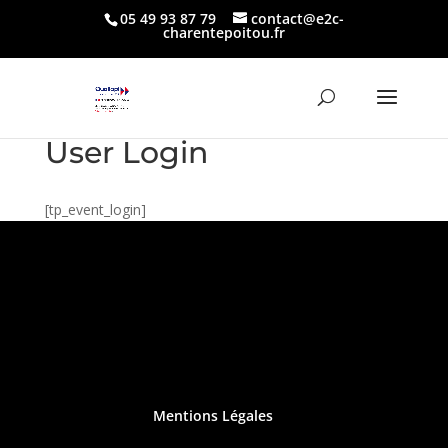
05 49 93 87 79
contact@e2c-
charentepoitou.fr
User Login
[tp_event_login]
Mentions Légales